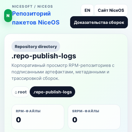
NICESOFT / NICEOS
EN
Сайт NiceOS
Репозиторий
N
пакетов NiceOS
Доказательства сборок
Repository directory
.repo-publish-logs
Корпоративный просмотр RPM-репозиториев с
подписанными артефактами, метаданными и
трассировкой сборок.
⌂ root
.repo-publish-logs
RPM-ФАЙЛЫ
SRPM-ФАЙЛЫ
0
0